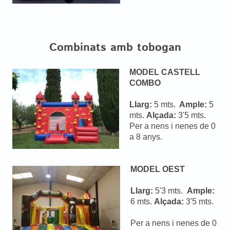
Combinats amb tobogan
MODEL CASTELL
COMBO
Llarg:
5 mts.
Ample:
5
mts.
Alçada:
3'5 mts.
Per a nens i nenes de 0
a 8 anys.
MODEL OEST
Llarg:
5'3 mts.
Ample:
6 mts.
Alçada:
3'5 mts.
Per a nens i nenes de 0