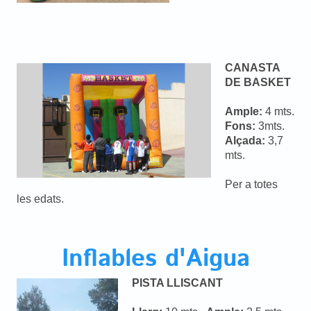
CANASTA
DE BASKET
Ample:
4 mts.
Fons:
3mts.
Alçada:
3,7
mts.
Per a totes
les edats.
Inflables d'Aigua
PISTA LLISCANT