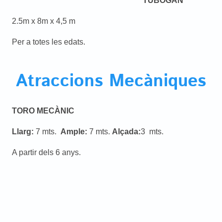
TUBOGAN
2.5m x 8m x 4,5 m
Per a totes les edats.
Atraccions Mecàniques
TORO MECÀNIC
Llarg:
7 mts.
Ample:
7 mts.
Alçada:
3 mts.
A partir dels 6 anys.