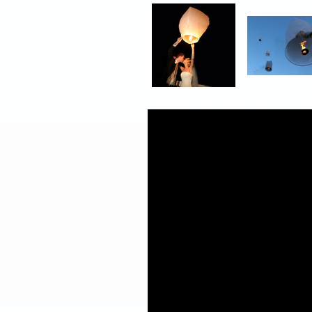
Fanalets lluminosos, farolillos v