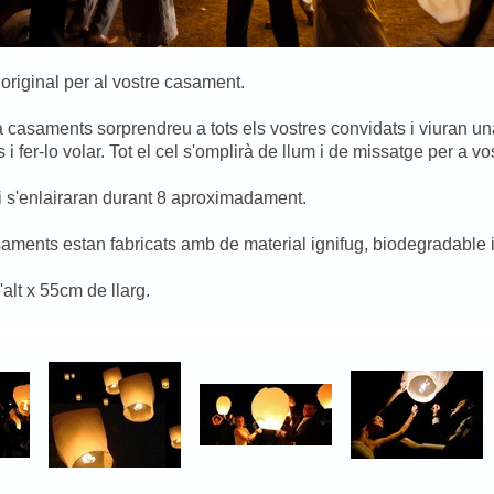
ilandesos, fanalets casament,
iginal per al vostre casament.
 casaments sorprendreu a tots els vostres convidats i viuran un
i fer-lo volar. Tot el cel s'omplirà de llum i de missatge per a vo
l, i s'enlairaran durant 8 aproximadament.
aments estan fabricats amb de material ignifug, biodegradable i
alt x 55cm de llarg.
ets casament,