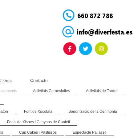
Clients
Contacte
asaments
Activitats Carnestoltes
Activitats de Tardor
matón
Font de Xocolata
Sonorització de la Cerimónia
Fonts de Xispes i Canyons de Confeti
ls
Cup Cakes i Pastissos
Espectacle Pallasso