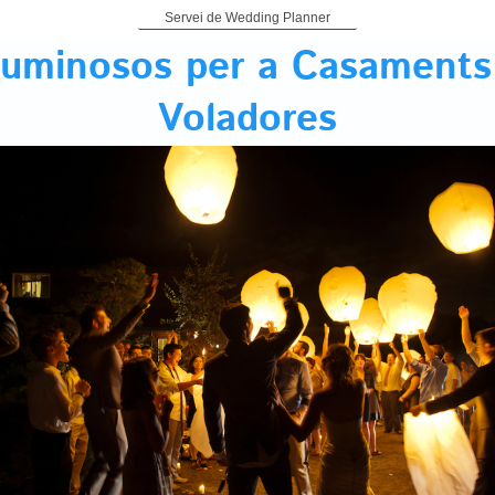
Servei de Wedding Planner
luminosos per a Casaments -
Voladores