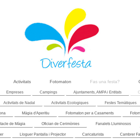
Activitats
Fotomaton
Fas una festa?
Empreses
Campings
Ajuntaments, AMPA i Entitats
C
Activitats de Nadal
Activitats Ecologiques
Festes Temàtiques
rona
Màgia d'Aperitiu
Fotomaton per a Casaments
Foto
tacle de Màgia
Ofician de Cerimònies
Fanalets Lluminosos
er
Lloguer Pantalla i Projector
Caricaturista
Cambrer Fa