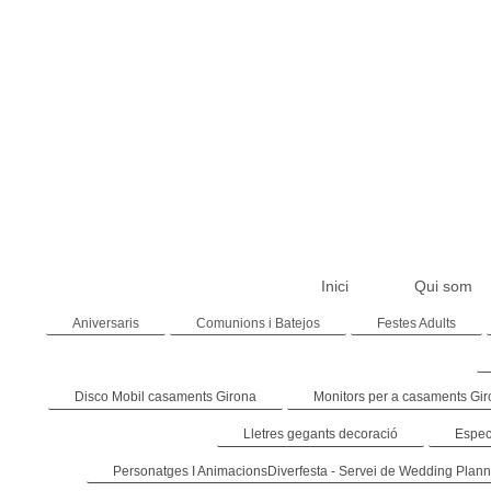
Inici
Qui som
Aniversaris
Comunions i Batejos
Festes Adults
Disco Mobil casaments Girona
Monitors per a casaments Gi
Lletres gegants decoració
Espec
Personatges I AnimacionsDiverfesta - Servei de Wedding Plann